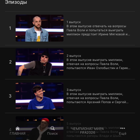
Эпизоды
1 выпуск
1 выпуск
В этом выпуске отвечать на вопросы
1
Павла Воли и попытаться выиграть
миллион предстоит Ирине Мягковой и
Андрею Бебуришвили.
2 выпуск
2 выпуск
В этом выпуске выиграть миллион,
2
отвечая на вопросы Павла Воли,
попытаются Иван Охлобыстин и Гарик
Сукачев.
3 выпуск
3 выпуск
В этом выпуске выиграть миллион,
3
отвечая на вопросы Павла Воли,
попытаются Арсений Попов и Сергей
Матвиенко.
5 выпуск
5 выпуск
В этом выпуске выиграть миллион,
ЧЕМПИОНАТ МИРА
4
отвечая на вопросы Павла Воли,
FIFA2026
ГЛАВНАЯ
Поиск
Ещё
попытаются рэперы Влади и Шым.