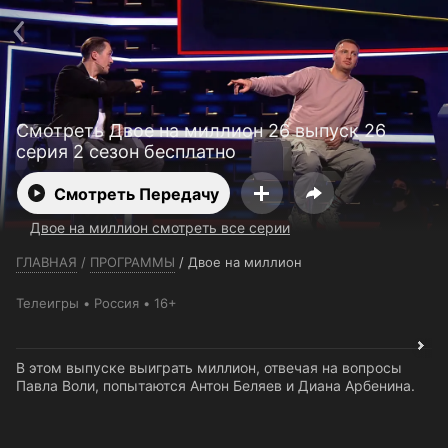
Телефон поддержки:
+7 (727) 323 10 92
Пользовательское соглашение
Политика конфиденциальности
Открыть приложение
Ввести промокод
Смотреть Двое на миллион 26 выпуск 26
серия 2 сезон бесплатно
Смотреть Передачу
Двое на миллион смотреть все серии
ГЛАВНАЯ
/
ПРОГРАММЫ
/
Двое на миллион
Телеигры
Россия
16+
В этом выпуске выиграть миллион, отвечая на вопросы
Павла Воли, попытаются Антон Беляев и Диана Арбенина.