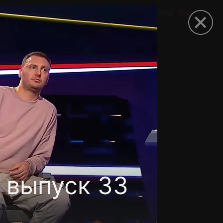
омокод
 выпуск 33