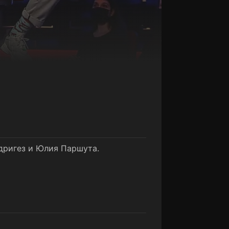
дригез и Юлия Паршута.