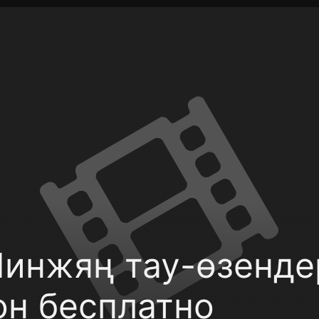
фиденциальности
Открыть приложение
Ввести пр
инжяң тау-өзендер
он бесплатно