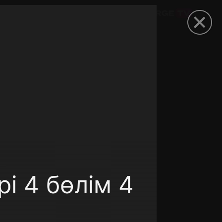
омокод
і 4 бөлім 4