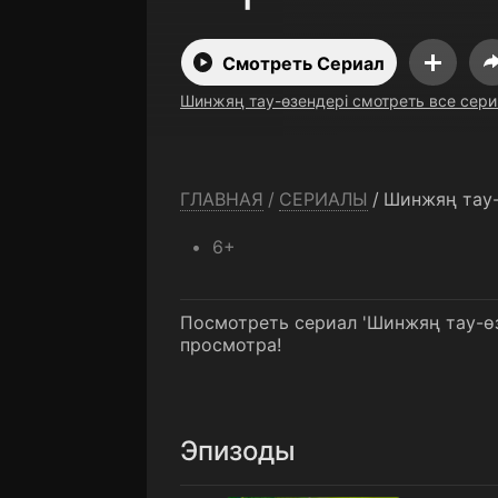
Смотреть Сериал
Шинжяң тау-өзендері смотреть все сери
ГЛАВНАЯ
/
СЕРИАЛЫ
/
Шинжяң тау-
6+
Посмотреть сериал 'Шинжяң тау-өз
просмотра!
Эпизоды
1