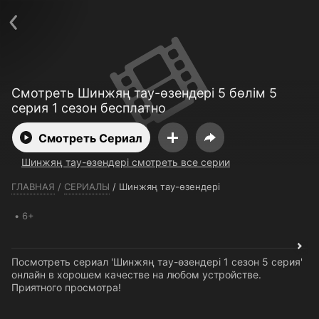
Телефон поддержки:
+7 (727) 323 10 92
Пользовательское соглашение
Политика конфиденциальности
Открыть приложение
Ввести промокод
Смотреть Шинжяң тау-өзендері 5 бөлім 5
серия 1 сезон бесплатно
Смотреть Сериал
Шинжяң тау-өзендері смотреть все серии
ГЛАВНАЯ
/
СЕРИАЛЫ
/
Шинжяң тау-өзендері
6+
Посмотреть сериал 'Шинжяң тау-өзендері 1 сезон 5 серия'
онлайн в хорошем качестве на любом устройстве.
Приятного просмотра!