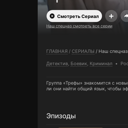
Смотреть Сериал
Наш спецназ смотреть все серии
ГЛАВНАЯ
/
СЕРИАЛЫ
/
Наш спецназ
Детектив
,
Боевик
,
Криминал
Ро
Группа «Трефы» знакомится с нов
ли они найти общий язык, чтобы э
Эпизоды
1 серия. Тайпан