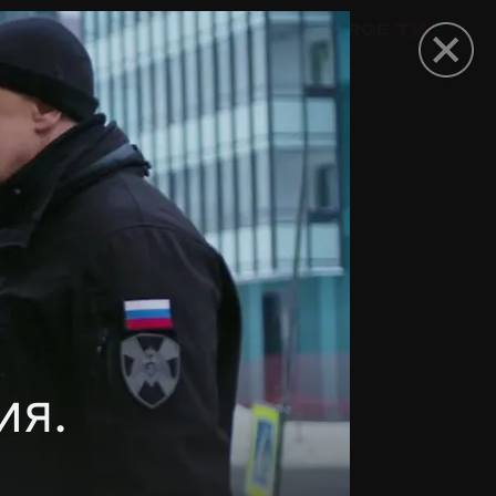
омокод
ия.