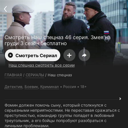
Телефон поддержки:
+7 (727) 323 10 92
Пользовательское соглашение
Политика конфиденциальности
Открыть приложение
Ввести промокод
Смотреть Наш спецназ 46 серия. Змея на
груди 3 сезон бесплатно
Смотреть Сериал
Наш спецназ смотреть все серии
ГЛАВНАЯ
/
СЕРИАЛЫ
/
Наш спецназ
Детектив
,
Боевик
,
Криминал
Россия
18+
Фомин должен помочь сыну, который столкнулся с
серьезными неприятностями. Не переставая сражаться с
преступностью, командир группы попадет в любовный
треугольник, а его бойцы попробуют разобраться с
личными проблемами.