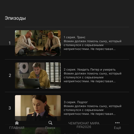
Эпизоды
1 серия. Транс
1 серия. Транс
Фомин должен помочь сыну, который
1
столкнулся с серьезными
неприятностями. Не переставая
сражаться с преступностью, командир
группы попадет в любовный
треугольник, а его бойцы попробуют
2 серия. Увидеть Питер и умереть
разобраться с личными проблемами.
2 серия. Увидеть Питер и умереть
Фомин должен помочь сыну, который
2
столкнулся с серьезными
неприятностями. Не переставая
сражаться с преступностью, командир
группы попадет в любовный
треугольник, а его бойцы попробуют
3 серия. Подлог
разобраться с личными проблемами.
3 серия. Подлог
Фомин должен помочь сыну, который
3
столкнулся с серьезными
неприятностями. Не переставая
сражаться с преступностью, командир
группы попадет в любовный
ЧЕМПИОНАТ МИРА
треугольник, а его бойцы попробуют
4 серия. Вне закона
FIFA2026
ГЛАВНАЯ
Поиск
Ещё
разобраться с личными проблемами.