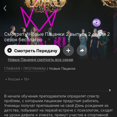
Телефон поддержки:
+7 (727) 323 10 92
Пользовательское соглашение
Политика конфиденциальности
Открыть приложение
Ввести промокод
Смотреть Новые Пацанки 2 выпуск 2 серия 2
сезон бесплатно
Смотреть Передачу
Новые Пацанки смотреть все серии
ГЛАВНАЯ
/
ПРОГРАММЫ
/
Новые Пацанки
Россия
16+
В начале обучения преподаватели определят спектр
проблем, с которыми пацанкам предстоит работать.
Ученицы получат приглашение на свой День рождения из
детства, побывают на первой встрече с психологом, сходят
на уроки дефиле и этикета, примут участие в спортивной