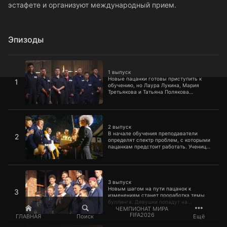
эстафете и организуют международный прием.
Эпизоды
1 выпуск
1 выпуск
Новые пацанки готовы приступить к
1
обучению, но Лаура Лукина, Мария
Третьякова и Татьяна Полякова
проверят, все ли девушки пришли,
чтобы изменить свою жизнь.
Преподаватели узнают, способны ли
2 выпуск
пацанки устоять перед соблазнами,
могут ли они работать в команде, что
2 выпуск
сделало участниц такими
В начале обучения преподаватели
2
агрессивными и говорят ли они правду.
определят спектр проблем, с которыми
пацанкам предстоит работать. Ученицы
получат приглашение на свой День
рождения из детства, побывают на
первой встрече с психологом, сходят на
3 выпуск
уроки дефиле и этикета, примут участие
в спортивной эстафете и организуют
3 выпуск
международный прием.
Новым шагом на пути пацанок к
3
изменениям станет проработка темы
буллинга. Девушки попадут на
выпускной, чтобы вспомнить о своих
ЧЕМПИОНАТ МИРА
FIFA2026
школьных временах, научатся
ГЛАВНАЯ
Поиск
Ещё
противостоять виртуальному хейтингу,
Экстренный выпуск