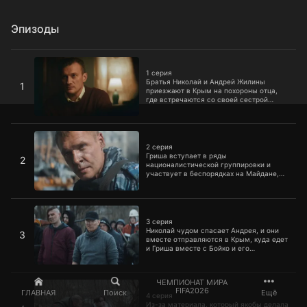
Эпизоды
1 серия
1 серия
Братья Николай и Андрей Жилины
1
приезжают в Крым на похороны отца,
где встречаются со своей сестрой
Наташей. Николай сразу же после
похорон отца узнает, что на Майдане
ранен его сын, и мчится обратно в Киев.
2 серия
2 серия
Гриша вступает в ряды
2
националистической группировки и
участвует в беспорядках на Майдане,
кидая камни в своего отца, а потом едет
с новыми товарищами организовывать
погром под Корсунь-Шевченковским.
3 серия
3 серия
Николай чудом спасает Андрея, и они
3
вместе отправляются в Крым, куда едет
и Гриша вместе с Бойко и его
товарищами. Они хотят отомстить
«Беркуту» за гибель Ксюши. Даша со
своим новым возлюбленным Виталием
4 серия
ЧЕМПИОНАТ МИРА
тоже возвращается в Крым и выясняет
FIFA2026
ГЛАВНАЯ
Поиск
Ещё
правду о сыне.
4 серия
Из-за материала, который якобы делала