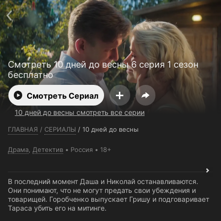
Телефон поддержки:
+7 (727) 323 10 92
Пользовательское соглашение
Политика конфиденциальности
Открыть приложение
Ввести промокод
Смотреть 10 дней до весны 6 серия 1 сезон
бесплатно
Смотреть Сериал
10 дней до весны смотреть все серии
ГЛАВНАЯ
/
СЕРИАЛЫ
/
10 дней до весны
Драма
,
Детектив
Россия
18+
В последний момент Даша и Николай останавливаются.
Они понимают, что не могут предать свои убеждения и
товарищей. Горобченко выпускает Гришу и подговаривает
Тараса убить его на митинге.