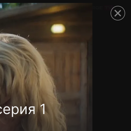
омокод
серия 1