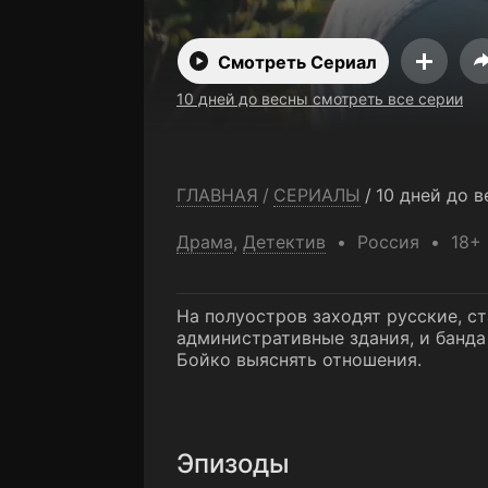
Смотреть Сериал
10 дней до весны смотреть все серии
ГЛАВНАЯ
/
СЕРИАЛЫ
/
10 дней до 
Драма
,
Детектив
Россия
18+
На полуостров заходят русские, с
административные здания, и банда 
Бойко выяснять отношения.
Эпизоды