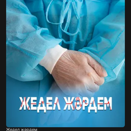
Жедел жәрдем