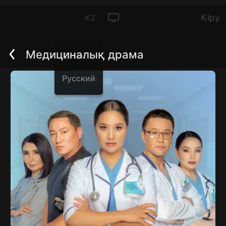
Кіру
KZ
Медициналық драма
Қазақ
Артқа
Русский