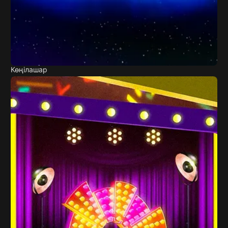
Көңілашар