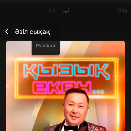
Кіру
KZ
Әзіл сықақ
Қазақ
Артқа
Русский