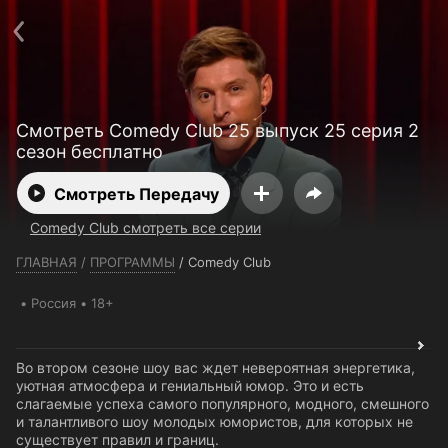
Телефон поддержки:
+7 (727) 323 10 92
Пользовательское соглашение
Политика конфиденциальности
Открыть приложение
Ввести промокод
Смотреть Comedy Club 25 выпуск 25 серия 2
сезон бесплатно
Смотреть Передачу
Comedy Club смотреть все серии
ГЛАВНАЯ
/
ПРОГРАММЫ
/
Comedy Club
Россия
18+
Во втором сезоне шоу вас ждет невероятная энергетика,
уютная атмосфера и гениальный юмор. Это и есть
слагаемые успеха самого популярного, модного, смешного
и талантливого шоу молодых юмористов, для которых не
существует правил и границ.