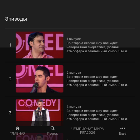
Эпизоды
1 выпуск
1 выпуск
Во втором сезоне шоу вас ждет
1
невероятная энергетика, уютная
атмосфера и гениальный юмор. Это и
есть слагаемые успеха самого
популярного, модного, смешного и
талантливого шоу молодых юмористов,
2 выпуск
для которых не существует правил и
границ.
2 выпуск
Во втором сезоне шоу вас ждет
2
невероятная энергетика, уютная
атмосфера и гениальный юмор. Это и
есть слагаемые успеха самого
популярного, модного, смешного и
талантливого шоу молодых юмористов,
3 выпуск
для которых не существует правил и
границ.
3 выпуск
Во втором сезоне шоу вас ждет
3
невероятная энергетика, уютная
атмосфера и гениальный юмор. Это и
есть слагаемые успеха самого
популярного, модного, смешного и
ЧЕМПИОНАТ МИРА
талантливого шоу молодых юмористов,
4 выпуск
FIFA2026
ГЛАВНАЯ
Поиск
Ещё
для которых не существует правил и
границ.