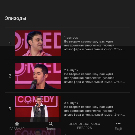
Эпизоды
1 выпуск
1 выпуск
Во втором сезоне шоу вас ждет
1
невероятная энергетика, уютная
атмосфера и гениальный юмор. Это и
есть слагаемые успеха самого
популярного, модного, смешного и
талантливого шоу молодых юмористов,
2 выпуск
для которых не существует правил и
границ.
2 выпуск
Во втором сезоне шоу вас ждет
2
невероятная энергетика, уютная
атмосфера и гениальный юмор. Это и
есть слагаемые успеха самого
популярного, модного, смешного и
талантливого шоу молодых юмористов,
3 выпуск
для которых не существует правил и
границ.
3 выпуск
Во втором сезоне шоу вас ждет
3
невероятная энергетика, уютная
атмосфера и гениальный юмор. Это и
есть слагаемые успеха самого
популярного, модного, смешного и
ЧЕМПИОНАТ МИРА
талантливого шоу молодых юмористов,
4 выпуск
FIFA2026
ГЛАВНАЯ
Поиск
Ещё
для которых не существует правил и
границ.