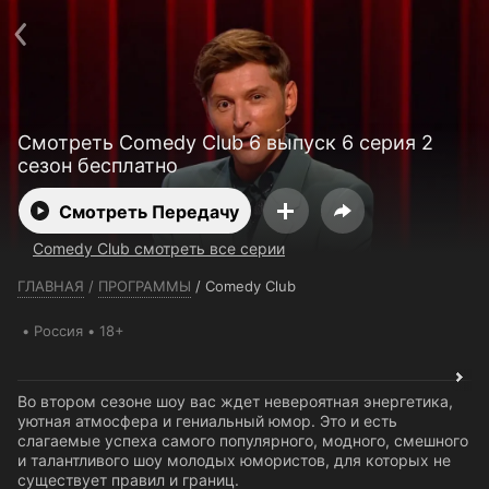
Телефон поддержки:
+7 (727) 323 10 92
Пользовательское соглашение
Политика конфиденциальности
Открыть приложение
Ввести промокод
Смотреть Comedy Club 6 выпуск 6 серия 2
сезон бесплатно
Смотреть Передачу
Comedy Club смотреть все серии
ГЛАВНАЯ
/
ПРОГРАММЫ
/
Comedy Club
Россия
18+
Во втором сезоне шоу вас ждет невероятная энергетика,
уютная атмосфера и гениальный юмор. Это и есть
слагаемые успеха самого популярного, модного, смешного
и талантливого шоу молодых юмористов, для которых не
существует правил и границ.