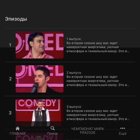
Эпизоды
1 выпуск
1 выпуск
Во втором сезоне шоу вас ждет
1
невероятная энергетика, уютная
атмосфера и гениальный юмор. Это и
есть слагаемые успеха самого
популярного, модного, смешного и
талантливого шоу молодых юмористов,
2 выпуск
для которых не существует правил и
границ.
2 выпуск
Во втором сезоне шоу вас ждет
2
невероятная энергетика, уютная
атмосфера и гениальный юмор. Это и
есть слагаемые успеха самого
популярного, модного, смешного и
талантливого шоу молодых юмористов,
3 выпуск
для которых не существует правил и
границ.
3 выпуск
Во втором сезоне шоу вас ждет
3
невероятная энергетика, уютная
атмосфера и гениальный юмор. Это и
есть слагаемые успеха самого
популярного, модного, смешного и
ЧЕМПИОНАТ МИРА
талантливого шоу молодых юмористов,
4 выпуск
FIFA2026
ГЛАВНАЯ
Поиск
Ещё
для которых не существует правил и
границ.