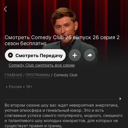
Телефон поддержки:
+7 (727) 323 10 92
Пользовательское соглашение
Политика конфиденциальности
Открыть приложение
Ввести промокод
Смотреть Comedy Club 26 выпуск 26 серия 2
сезон бесплатно
Смотреть Передачу
Comedy Club смотреть все серии
ГЛАВНАЯ
/
ПРОГРАММЫ
/
Comedy Club
Россия
18+
Во втором сезоне шоу вас ждет невероятная энергетика,
уютная атмосфера и гениальный юмор. Это и есть
слагаемые успеха самого популярного, модного, смешного
и талантливого шоу молодых юмористов, для которых не
существует правил и границ.