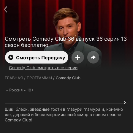
Телефон поддержки:
+7 (727) 323 10 92
Пользовательское соглашение
Политика конфиденциальности
Открыть приложение
Ввести промокод
Смотреть Comedy Club 36 выпуск 36 серия 13
сезон бесплатно
Смотреть Передачу
Comedy Club смотреть все серии
ГЛАВНАЯ
/
ПРОГРАММЫ
/
Comedy Club
Россия
18+
Шик, блеск, звездные гости в глазури гламура и, конечно
же, дерзкий и бескомпромиссный юмор в новом сезоне
Comedy Club!