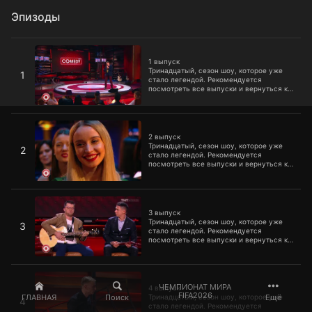
Эпизоды
1 выпуск
1 выпуск
Тринадцатый, сезон шоу, которое уже
1
стало легендой. Рекомендуется
посмотреть все выпуски и вернуться к
первому сезону, чтобы избежать
дефицита смеха и оптимизма в
организме.
2 выпуск
2 выпуск
Тринадцатый, сезон шоу, которое уже
2
стало легендой. Рекомендуется
посмотреть все выпуски и вернуться к
первому сезону, чтобы избежать
дефицита смеха и оптимизма в
организме.
3 выпуск
3 выпуск
Тринадцатый, сезон шоу, которое уже
3
стало легендой. Рекомендуется
посмотреть все выпуски и вернуться к
первому сезону, чтобы избежать
дефицита смеха и оптимизма в
организме.
4 выпуск
ЧЕМПИОНАТ МИРА
4 выпуск
FIFA2026
ГЛАВНАЯ
Поиск
Ещё
Тринадцатый, сезон шоу, которое уже
4
стало легендой. Рекомендуется