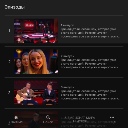
Эпизоды
1 выпуск
1 выпуск
Тринадцатый, сезон шоу, которое уже
1
стало легендой. Рекомендуется
посмотреть все выпуски и вернуться к
первому сезону, чтобы избежать
дефицита смеха и оптимизма в
организме.
2 выпуск
2 выпуск
Тринадцатый, сезон шоу, которое уже
2
стало легендой. Рекомендуется
посмотреть все выпуски и вернуться к
первому сезону, чтобы избежать
дефицита смеха и оптимизма в
организме.
3 выпуск
3 выпуск
Тринадцатый, сезон шоу, которое уже
3
стало легендой. Рекомендуется
посмотреть все выпуски и вернуться к
первому сезону, чтобы избежать
дефицита смеха и оптимизма в
организме.
4 выпуск
ЧЕМПИОНАТ МИРА
4 выпуск
FIFA2026
ГЛАВНАЯ
Поиск
Ещё
Тринадцатый, сезон шоу, которое уже
4
стало легендой. Рекомендуется