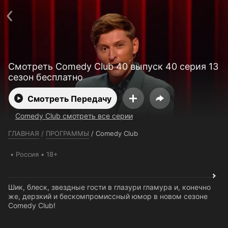
Телефон поддержки:
+7 (727) 323 10 92
Пользовательское соглашение
Политика конфиденциальности
Открыть приложение
Ввести промокод
Смотреть Comedy Club 40 выпуск 40 серия 13
сезон бесплатно
Смотреть Передачу
Comedy Club смотреть все серии
ГЛАВНАЯ
/
ПРОГРАММЫ
/
Comedy Club
Россия
18+
Шик, блеск, звездные гости в глазури гламура и, конечно
же, дерзкий и бескомпромиссный юмор в новом сезоне
Comedy Club!