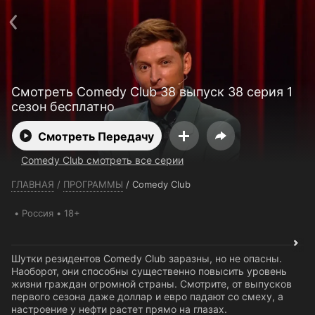
Телефон поддержки:
+7 (727) 323 10 92
Пользовательское соглашение
Политика конфиденциальности
Открыть приложение
Ввести промокод
Смотреть Comedy Club 38 выпуск 38 серия 1
сезон бесплатно
Смотреть Передачу
Comedy Club смотреть все серии
ГЛАВНАЯ
/
ПРОГРАММЫ
/
Comedy Club
Россия
18+
Шутки резидентов Comedy Club заразны, но не опасны.
Наоборот, они способны существенно повысить уровень
жизни граждан огромной страны. Смотрите, от выпусков
первого сезона даже доллар и евро падают со смеху, а
настроение у нефти растет прямо на глазах.