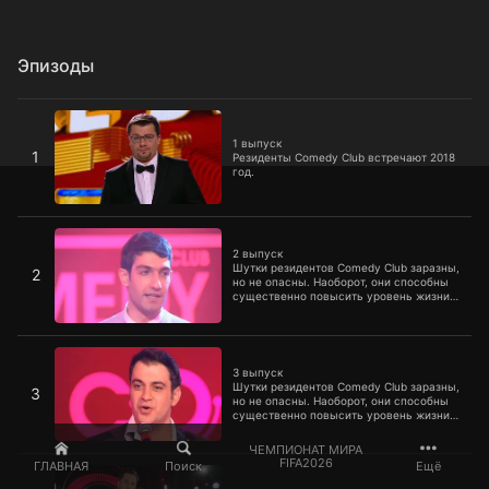
Эпизоды
1 выпуск
1 выпуск
1
Резиденты Comedy Club встречают 2018
год.
2 выпуск
2 выпуск
Шутки резидентов Comedy Club заразны,
2
но не опасны. Наоборот, они способны
существенно повысить уровень жизни
граждан огромной страны. Смотрите, от
выпусков первого сезона даже доллар и
евро падают со смеху, а настроение у
3 выпуск
нефти растет прямо на глазах.
3 выпуск
Шутки резидентов Comedy Club заразны,
3
но не опасны. Наоборот, они способны
существенно повысить уровень жизни
граждан огромной страны. Смотрите, от
выпусков первого сезона даже доллар и
ЧЕМПИОНАТ МИРА
евро падают со смеху, а настроение у
4 выпуск
FIFA2026
ГЛАВНАЯ
Поиск
Ещё
нефти растет прямо на глазах.