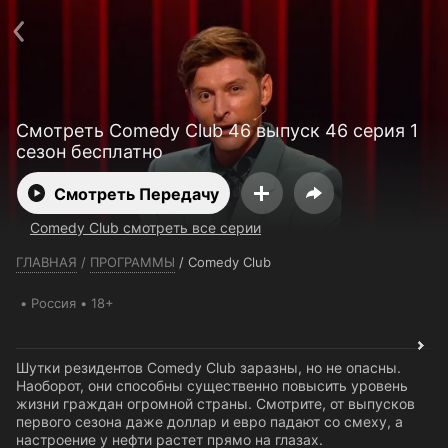
Телефон поддержки:
+7 (727) 323 10 92
Пользовательское соглашение
Политика конфиденциальности
Открыть приложение
Ввести промокод
Смотреть Comedy Club 46 выпуск 46 серия 1
сезон бесплатно
Смотреть Передачу
Comedy Club смотреть все серии
ГЛАВНАЯ
/
ПРОГРАММЫ
/
Comedy Club
Россия
18+
Шутки резидентов Comedy Club заразны, но не опасны.
Наоборот, они способны существенно повысить уровень
жизни граждан огромной страны. Смотрите, от выпусков
первого сезона даже доллар и евро падают со смеху, а
настроение у нефти растет прямо на глазах.