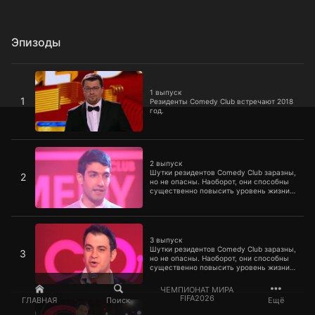
Эпизоды
1 выпуск
1 выпуск
1
Резиденты Comedy Club встречают 2018
год.
2 выпуск
2 выпуск
Шутки резидентов Comedy Club заразны,
2
но не опасны. Наоборот, они способны
существенно повысить уровень жизни
граждан огромной страны. Смотрите, от
выпусков первого сезона даже доллар и
евро падают со смеху, а настроение у
3 выпуск
нефти растет прямо на глазах.
3 выпуск
Шутки резидентов Comedy Club заразны,
3
но не опасны. Наоборот, они способны
существенно повысить уровень жизни
граждан огромной страны. Смотрите, от
выпусков первого сезона даже доллар и
ЧЕМПИОНАТ МИРА
евро падают со смеху, а настроение у
4 выпуск
FIFA2026
ГЛАВНАЯ
Поиск
Ещё
нефти растет прямо на глазах.