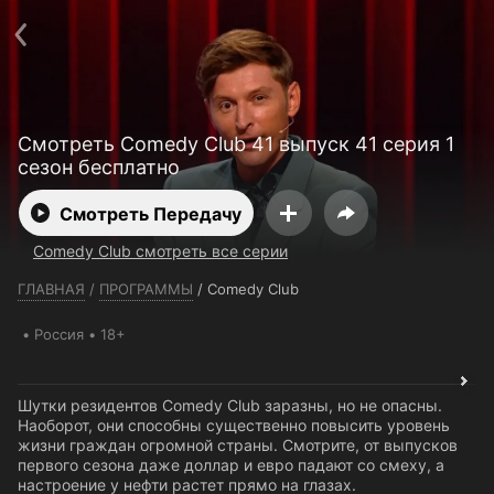
Телефон поддержки:
+7 (727) 323 10 92
Пользовательское соглашение
Политика конфиденциальности
Открыть приложение
Ввести промокод
Смотреть Comedy Club 41 выпуск 41 серия 1
сезон бесплатно
Смотреть Передачу
Comedy Club смотреть все серии
ГЛАВНАЯ
/
ПРОГРАММЫ
/
Comedy Club
Россия
18+
Шутки резидентов Comedy Club заразны, но не опасны.
Наоборот, они способны существенно повысить уровень
жизни граждан огромной страны. Смотрите, от выпусков
первого сезона даже доллар и евро падают со смеху, а
настроение у нефти растет прямо на глазах.