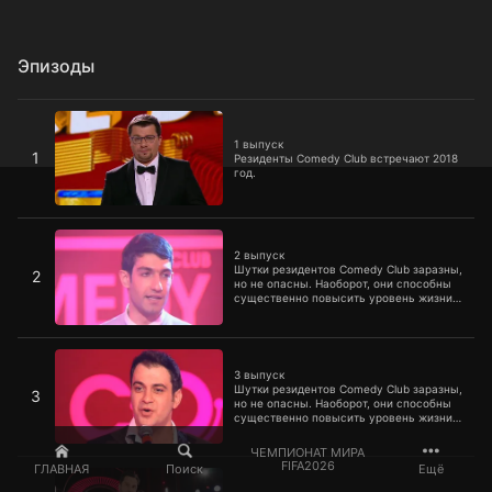
Эпизоды
1 выпуск
1 выпуск
1
Резиденты Comedy Club встречают 2018
год.
2 выпуск
2 выпуск
Шутки резидентов Comedy Club заразны,
2
но не опасны. Наоборот, они способны
существенно повысить уровень жизни
граждан огромной страны. Смотрите, от
выпусков первого сезона даже доллар и
евро падают со смеху, а настроение у
3 выпуск
нефти растет прямо на глазах.
3 выпуск
Шутки резидентов Comedy Club заразны,
3
но не опасны. Наоборот, они способны
существенно повысить уровень жизни
граждан огромной страны. Смотрите, от
выпусков первого сезона даже доллар и
ЧЕМПИОНАТ МИРА
евро падают со смеху, а настроение у
4 выпуск
FIFA2026
ГЛАВНАЯ
Поиск
Ещё
нефти растет прямо на глазах.