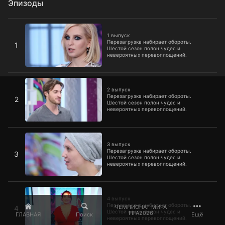
Эпизоды
1 выпуск
1 выпуск
Перезагрузка набирает обороты.
1
Шестой сезон полон чудес и
невероятных перевоплощений.
2 выпуск
2 выпуск
Перезагрузка набирает обороты.
2
Шестой сезон полон чудес и
невероятных перевоплощений.
3 выпуск
3 выпуск
Перезагрузка набирает обороты.
3
Шестой сезон полон чудес и
невероятных перевоплощений.
4 выпуск
4 выпуск
Перезагрузка набирает обороты.
ЧЕМПИОНАТ МИРА
4
Шестой сезон полон чудес и
FIFA2026
ГЛАВНАЯ
Поиск
Ещё
невероятных перевоплощений.