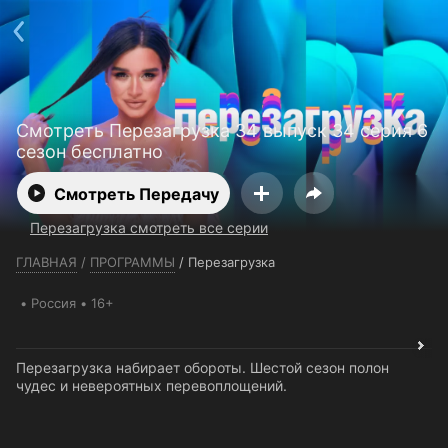
Телефон поддержки:
+7 (727) 323 10 92
Пользовательское соглашение
Политика конфиденциальности
Открыть приложение
Ввести промокод
Смотреть Перезагрузка 34 выпуск 34 серия 6
сезон бесплатно
Смотреть Передачу
Перезагрузка смотреть все серии
ГЛАВНАЯ
/
ПРОГРАММЫ
/
Перезагрузка
Россия
16+
Перезагрузка набирает обороты. Шестой сезон полон
чудес и невероятных перевоплощений.