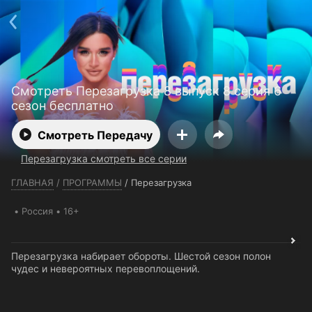
Телефон поддержки:
+7 (727) 323 10 92
Пользовательское соглашение
Политика конфиденциальности
Открыть приложение
Ввести промокод
Смотреть Перезагрузка 8 выпуск 8 серия 6
сезон бесплатно
Смотреть Передачу
Перезагрузка смотреть все серии
ГЛАВНАЯ
/
ПРОГРАММЫ
/
Перезагрузка
Россия
16+
Перезагрузка набирает обороты. Шестой сезон полон
чудес и невероятных перевоплощений.