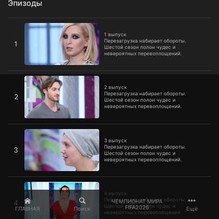
Эпизоды
1 выпуск
1 выпуск
Перезагрузка набирает обороты.
1
Шестой сезон полон чудес и
невероятных перевоплощений.
2 выпуск
2 выпуск
Перезагрузка набирает обороты.
2
Шестой сезон полон чудес и
невероятных перевоплощений.
3 выпуск
3 выпуск
Перезагрузка набирает обороты.
3
Шестой сезон полон чудес и
невероятных перевоплощений.
4 выпуск
4 выпуск
Перезагрузка набирает обороты.
ЧЕМПИОНАТ МИРА
4
Шестой сезон полон чудес и
FIFA2026
ГЛАВНАЯ
Поиск
Ещё
невероятных перевоплощений.