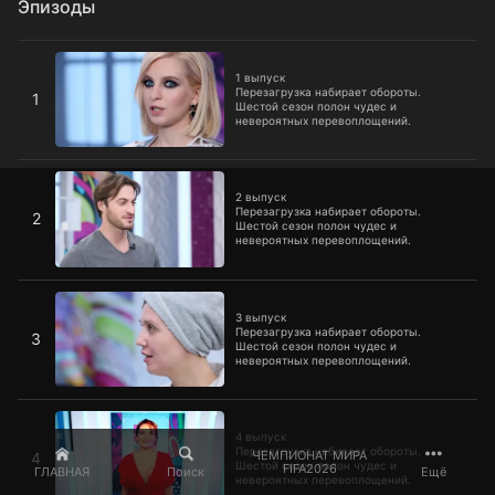
Эпизоды
1 выпуск
1 выпуск
Перезагрузка набирает обороты.
1
Шестой сезон полон чудес и
невероятных перевоплощений.
2 выпуск
2 выпуск
Перезагрузка набирает обороты.
2
Шестой сезон полон чудес и
невероятных перевоплощений.
3 выпуск
3 выпуск
Перезагрузка набирает обороты.
3
Шестой сезон полон чудес и
невероятных перевоплощений.
4 выпуск
4 выпуск
Перезагрузка набирает обороты.
ЧЕМПИОНАТ МИРА
4
Шестой сезон полон чудес и
FIFA2026
ГЛАВНАЯ
Поиск
Ещё
невероятных перевоплощений.