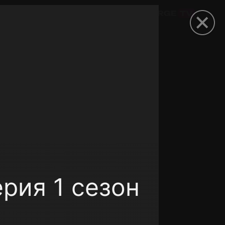
омокод
рия 1 сезон