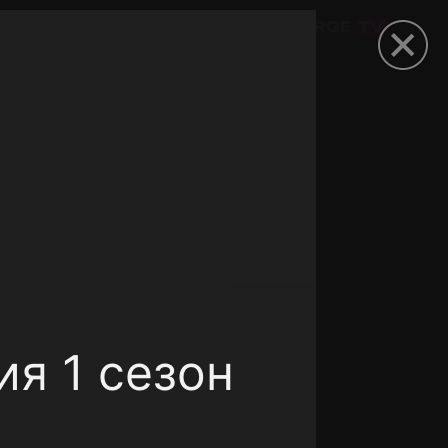
омокод
ия 1 сезон