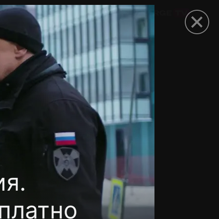
омокод
ия.
сплатно