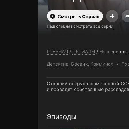
Смотреть Сериал
Наш спецназ смотреть все серии
ГЛАВНАЯ
/
СЕРИАЛЫ
/
Наш спецназ
Детектив
,
Боевик
,
Криминал
Ро
Старший оперуполномоченный СОБР
и проводят собственные расследов
Эпизоды
1 серия. В заложниках