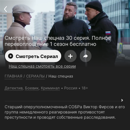
Телефон поддержки:
+7 (727) 323 10 92
Пользовательское соглашение
Политика конфиденциальности
Открыть приложение
Ввести промокод
Смотреть Наш спецназ 30 серия. Полное
перевоплощение 1 сезон бесплатно
Смотреть Сериал
Наш спецназ смотреть все серии
ГЛАВНАЯ
/
СЕРИАЛЫ
/
Наш спецназ
Детектив
,
Боевик
,
Криминал
Россия
18+
Старший оперуполномоченный СОБРа Виктор Фирсов и его
группа немедленного реагирования противостоят
преступности и проводят собственные расследования.