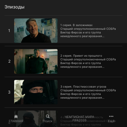
Эпизоды
1 серия. В заложниках
1 серия. В заложниках
Старший оперуполномоченный СОБРа
1
Виктор Фирсов и его группа
немедленного реагирования
противостоят преступности и проводят
собственные расследования.
2 серия. Привет из прошлого
2 серия. Привет из прошлого
Старший оперуполномоченный СОБРа
2
Виктор Фирсов и его группа
немедленного реагирования
противостоят преступности и проводят
собственные расследования.
3 серия. Пластмассовая угроза
3 серия. Пластмассовая угроза
Старший оперуполномоченный СОБРа
3
Виктор Фирсов и его группа
немедленного реагирования
противостоят преступности и проводят
собственные расследования.
4 серия. Животная жесткость
ЧЕМПИОНАТ МИРА
4 серия. Животная жесткость
FIFA2026
ГЛАВНАЯ
Поиск
Ещё
Старший оперуполномоченный СОБРа
4
Виктор Фирсов и его группа