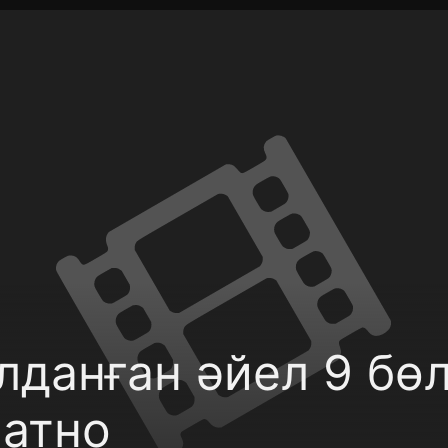
фиденциальности
Открыть приложение
Ввести пр
данған әйел 9 бөл
латно