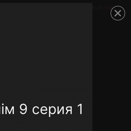
омокод
ім 9 серия 1