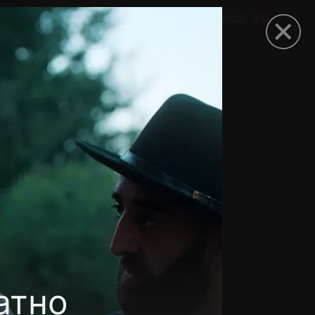
омокод
атно