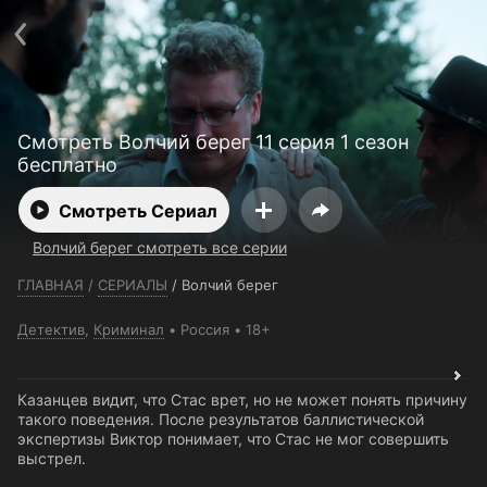
Телефон поддержки:
+7 (727) 323 10 92
Пользовательское соглашение
Политика конфиденциальности
Открыть приложение
Ввести промокод
Смотреть Волчий берег 11 серия 1 сезон
бесплатно
Смотреть Сериал
Волчий берег смотреть все серии
ГЛАВНАЯ
/
СЕРИАЛЫ
/
Волчий берег
Детектив
,
Криминал
Россия
18+
Казанцев видит, что Стас врет, но не может понять причину
такого поведения. После результатов баллистической
экспертизы Виктор понимает, что Стас не мог совершить
выстрел.