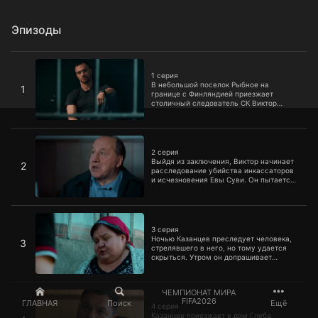
Эпизоды
1 серия
1 серия
В небольшой поселок Рыбное на
1
границе с Финляндией приезжает
столичный следователь СК Виктор
Новиков. Там исчезла его девушка Ева
Суви, которая навещала свою бабушку.
2 серия
2 серия
Выйдя из заключения, Виктор начинает
2
расследование убийства инкассаторов
и исчезновения Евы Суви. Он пытается
опросить местное население, но люди
не идут на контакт.
3 серия
3 серия
Ночью Казанцев преследует человека,
3
стрелявшего в него, но тому удается
скрыться. Утром он допрашивает
местного бездельника Шаталина,
который считает свое задержание
незаконным.
4 серия
ЧЕМПИОНАТ МИРА
FIFA2026
ГЛАВНАЯ
Поиск
Ещё
4 серия
Казанцев приезжает в дом Глеба