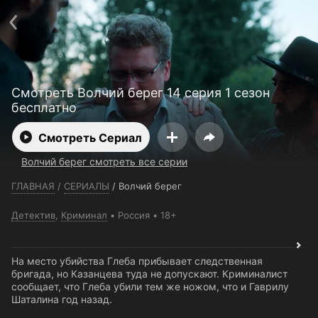
Телефон поддержки:
+7 (727) 323 10 92
Пользовательское соглашение
Политика конфиденциальности
Открыть приложение
Ввести промокод
Смотреть Волчий берег 14 серия 1 сезон
бесплатно
Смотреть Сериал
Волчий берег смотреть все серии
ГЛАВНАЯ
/
СЕРИАЛЫ
/
Волчий берег
Детектив
,
Криминал
Россия
18+
На место убийства Глеба прибывает следственная
бригада, но Казанцева туда не допускают. Криминалист
сообщает, что Глеба убили тем же ножом, что и Гаврилу
Шаталина год назад.