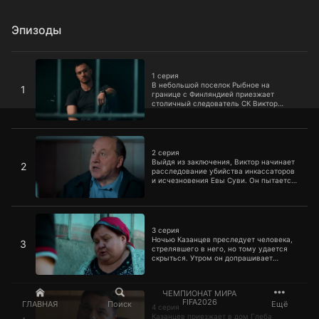
Эпизоды
1 серия
1 серия
В небольшой поселок Рыбное на
1
границе с Финляндией приезжает
столичный следователь СК Виктор
Новиков. Там исчезла его девушка Ева
Суви, которая навещала свою бабушку.
2 серия
2 серия
Выйдя из заключения, Виктор начинает
2
расследование убийства инкассаторов
и исчезновения Евы Суви. Он пытается
опросить местное население, но люди
не идут на контакт.
3 серия
3 серия
Ночью Казанцев преследует человека,
3
стрелявшего в него, но тому удается
скрыться. Утром он допрашивает
местного бездельника Шаталина,
который считает свое задержание
незаконным.
4 серия
ЧЕМПИОНАТ МИРА
FIFA2026
ГЛАВНАЯ
Поиск
Ещё
4 серия
Казанцев приезжает в дом Глеба