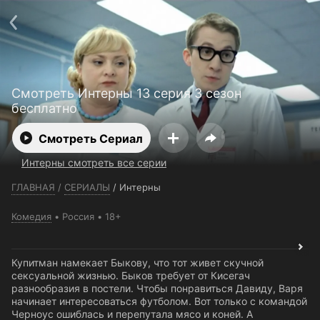
Телефон поддержки:
+7 (727) 323 10 92
Пользовательское соглашение
Политика конфиденциальности
Открыть приложение
Ввести промокод
Смотреть Интерны 13 серия 3 сезон
бесплатно
Смотреть Сериал
Интерны смотреть все серии
ГЛАВНАЯ
/
СЕРИАЛЫ
/
Интерны
Комедия
Россия
18+
Купитман намекает Быкову, что тот живет скучной
сексуальной жизнью. Быков требует от Кисегач
разнообразия в постели. Чтобы понравиться Давиду, Варя
начинает интересоваться футболом. Вот только с командой
Черноус ошиблась и перепутала мясо и коней. А