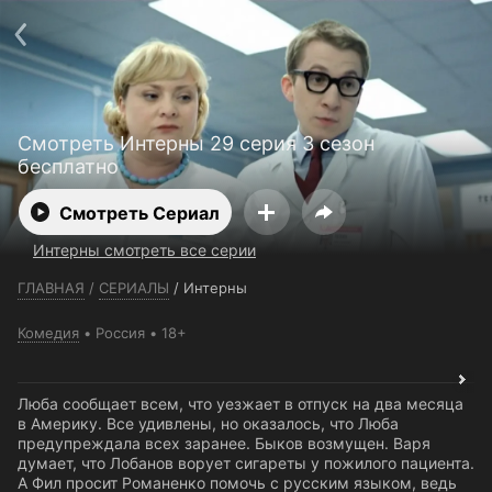
Телефон поддержки:
+7 (727) 323 10 92
Пользовательское соглашение
Политика конфиденциальности
Открыть приложение
Ввести промокод
Смотреть Интерны 29 серия 3 сезон
бесплатно
Смотреть Сериал
Интерны смотреть все серии
ГЛАВНАЯ
/
СЕРИАЛЫ
/
Интерны
Комедия
Россия
18+
Люба сообщает всем, что уезжает в отпуск на два месяца
в Америку. Все удивлены, но оказалось, что Люба
предупреждала всех заранее. Быков возмущен. Варя
думает, что Лобанов ворует сигареты у пожилого пациента.
А Фил просит Романенко помочь с русским языком, ведь