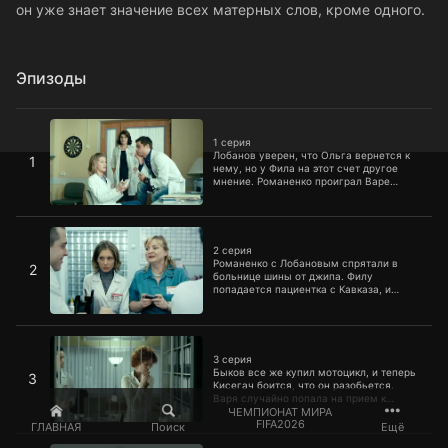
он уже знает значение всех матерных слов, кроме одного.
Эпизоды
1 серия
1 серия
Лобанов уверен, что Ольга вернется к
1
нему, но у Фила на этот счет другое
мнение. Романенко проиграл Варе
желание, и теперь у Черноус есть шанс
получить от Глеба все, что она хочет. А
Кисегач приготовила Быкову сюрприз.
2 серия
Но это не мотоцикл, как предполагает
Андрей Евгеньевич, а знакомство с ее
2 серия
мамой.
Романенко с Лобановым спрятали в
2
больнице шины от джипа. Филу
попадается пациентка с Кавказа, и
американцу приходится столкнуться и с
ее горячими братьями. Кисегач хочет
познакомить Быкова со своей мамой и
3 серия
взамен на хорошее поведение обещает
подарить ему мотоцикл. Быков ходит
3 серия
как шелковый, но Кисегач обещание
Быков все же купил мотоцикл, и теперь
3
выполнять не хочет.
Кисегач боится, что он разобьется.
Варя случайно попала на прием к
Купитману. А Лобанов находит флешку
ЧЕМПИОНАТ МИРА
FIFA2026
со стихами о суициде. Но Фил уверен,
ГЛАВНАЯ
Поиск
Ещё
что автором стихов является сам
5 серия