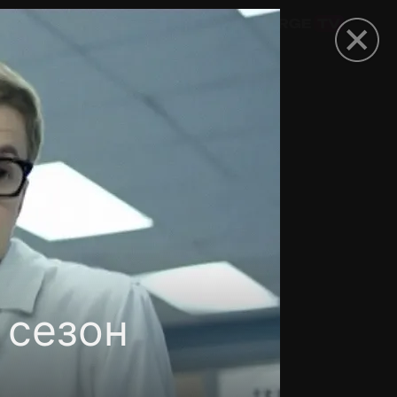
омокод
 сезон