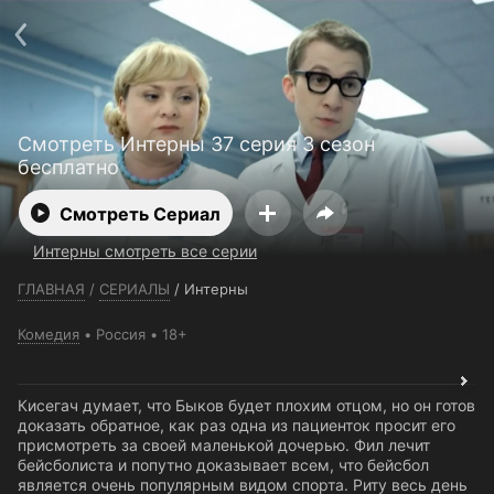
Телефон поддержки:
+7 (727) 323 10 92
Пользовательское соглашение
Политика конфиденциальности
Открыть приложение
Ввести промокод
Смотреть Интерны 37 серия 3 сезон
бесплатно
Смотреть Сериал
Интерны смотреть все серии
ГЛАВНАЯ
/
СЕРИАЛЫ
/
Интерны
Комедия
Россия
18+
Кисегач думает, что Быков будет плохим отцом, но он готов
доказать обратное, как раз одна из пациенток просит его
присмотреть за своей маленькой дочерью. Фил лечит
бейсболиста и попутно доказывает всем, что бейсбол
является очень популярным видом спорта. Риту весь день