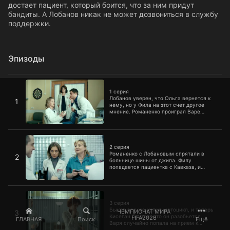
достает пациент, который боится, что за ним придут
бандиты. А Лобанов никак не может дозвониться в службу
поддержки.
Эпизоды
1 серия
1 серия
Лобанов уверен, что Ольга вернется к
1
нему, но у Фила на этот счет другое
мнение. Романенко проиграл Варе
желание, и теперь у Черноус есть шанс
получить от Глеба все, что она хочет. А
Кисегач приготовила Быкову сюрприз.
2 серия
Но это не мотоцикл, как предполагает
Андрей Евгеньевич, а знакомство с ее
2 серия
мамой.
Романенко с Лобановым спрятали в
2
больнице шины от джипа. Филу
попадается пациентка с Кавказа, и
американцу приходится столкнуться и с
ее горячими братьями. Кисегач хочет
познакомить Быкова со своей мамой и
3 серия
взамен на хорошее поведение обещает
подарить ему мотоцикл. Быков ходит
3 серия
как шелковый, но Кисегач обещание
Быков все же купил мотоцикл, и теперь
ЧЕМПИОНАТ МИРА
3
выполнять не хочет.
Кисегач боится, что он разобьется.
FIFA2026
ГЛАВНАЯ
Поиск
Ещё
Варя случайно попала на прием к
Купитману. А Лобанов находит флешку