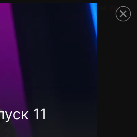
омокод
уск 11