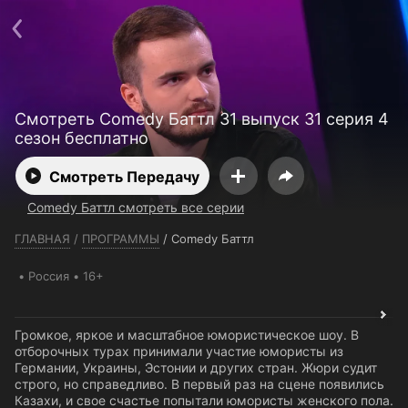
Телефон поддержки:
+7 (727) 323 10 92
Пользовательское соглашение
Политика конфиденциальности
Открыть приложение
Ввести промокод
Смотреть Comedy Баттл 31 выпуск 31 серия 4
сезон бесплатно
Смотреть Передачу
Comedy Баттл смотреть все серии
ГЛАВНАЯ
/
ПРОГРАММЫ
/
Comedy Баттл
Россия
16+
Громкое, яркое и масштабное юмористическое шоу. В
отборочных турах принимали участие юмористы из
Германии, Украины, Эстонии и других стран. Жюри судит
строго, но справедливо. В первый раз на сцене появились
Казахи, и свое счастье попытали юмористы женского пола.