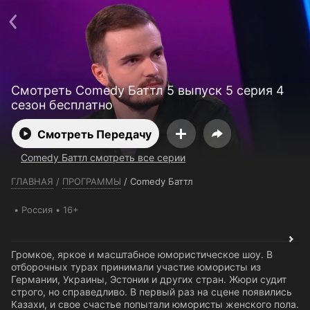
Телефон поддержки:
+7 (727) 323 10 92
Пользовательское соглашение
Политика конфиденциальности
Открыть приложение
Ввести промокод
Смотреть Comedy Баттл 5 выпуск 5 серия 4
сезон бесплатно
Смотреть Передачу
Comedy Баттл смотреть все серии
ГЛАВНАЯ
/
ПРОГРАММЫ
/
Comedy Баттл
Россия
16+
Громкое, яркое и масштабное юмористическое шоу. В
отборочных турах принимали участие юмористы из
Германии, Украины, Эстонии и других стран. Жюри судит
строго, но справедливо. В первый раз на сцене появились
Казахи, и свое счастье попытали юмористы женского пола.