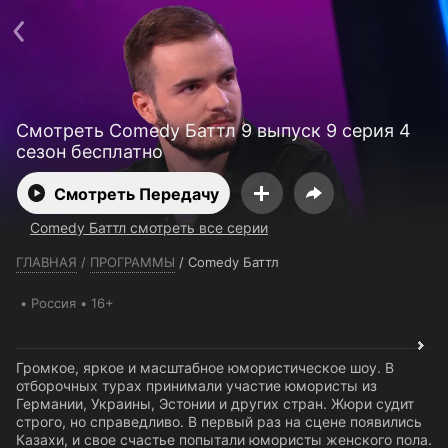
Телефон поддержки:
+7 (727) 323 10 92
Пользовательское соглашение
Политика конфиденциальности
Открыть приложение
Ввести промокод
Смотреть Comedy Баттл 9 выпуск 9 серия 4
сезон бесплатно
Смотреть Передачу
Comedy Баттл смотреть все серии
ГЛАВНАЯ
/
ПРОГРАММЫ
/
Comedy Баттл
Россия
16+
Громкое, яркое и масштабное юмористическое шоу. В
отборочных турах принимали участие юмористы из
Германии, Украины, Эстонии и других стран. Жюри судит
строго, но справедливо. В первый раз на сцене появились
Казахи, и свое счастье попытали юмористы женского пола.