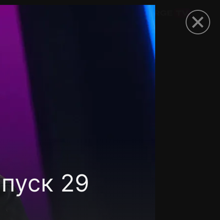
омокод
пуск 29