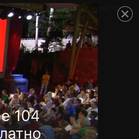
омокод
е 104
платно