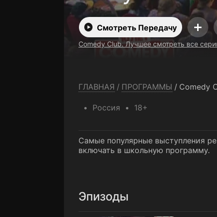
Смотреть Передачу
Comedy Club. Лучшее смотреть все сери
ГЛАВНАЯ
/
ПРОГРАММЫ
/
Comedy C
Россия
18+
Самые популярные выступления рез
включать в школьную программу.
Эпизоды
1 выпуск