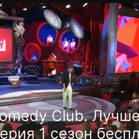
фиденциальности
Открыть приложение
Ввести пр
omedy Club. Лучше
ерия 1 сезон бесп