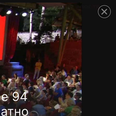
омокод
е 94
латно