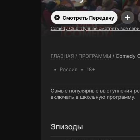
Смотреть Передачу
Comedy Club. Лучшее смотреть все сери
ГЛАВНАЯ
/
ПРОГРАММЫ
/
Comedy C
Россия
18+
Самые популярные выступления рез
включать в школьную программу.
Эпизоды
1 выпуск