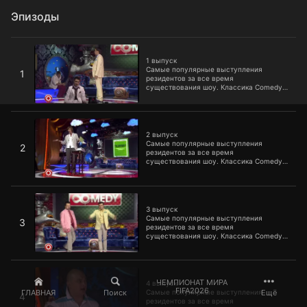
Эпизоды
1 выпуск
1 выпуск
Самые популярные выступления
1
резидентов за все время
существования шоу. Классика Comedy
Club, которую уже пора включать в
школьную программу.
2 выпуск
2 выпуск
Самые популярные выступления
2
резидентов за все время
существования шоу. Классика Comedy
Club, которую уже пора включать в
школьную программу.
3 выпуск
3 выпуск
Самые популярные выступления
3
резидентов за все время
существования шоу. Классика Comedy
Club, которую уже пора включать в
школьную программу.
4 выпуск
ЧЕМПИОНАТ МИРА
4 выпуск
FIFA2026
ГЛАВНАЯ
Поиск
Ещё
Самые популярные выступления
4
резидентов за все время