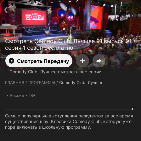
Телефон поддержки:
+7 (727) 323 10 92
Пользовательское соглашение
Политика конфиденциальности
Открыть приложение
Ввести промокод
Смотреть Comedy Club. Лучшее 91 выпуск 91
серия 1 сезон бесплатно
Смотреть Передачу
Comedy Club. Лучшее смотреть все серии
ГЛАВНАЯ
/
ПРОГРАММЫ
/
Comedy Club. Лучшее
Россия
18+
Самые популярные выступления резидентов за все время
существования шоу. Классика Comedy Club, которую уже
пора включать в школьную программу.