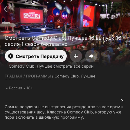
Телефон поддержки:
+7 (727) 323 10 92
Пользовательское соглашение
Политика конфиденциальности
Открыть приложение
Ввести промокод
Смотреть Comedy Club. Лучшее 16 выпуск 16
серия 1 сезон бесплатно
Смотреть Передачу
Comedy Club. Лучшее смотреть все серии
ГЛАВНАЯ
/
ПРОГРАММЫ
/
Comedy Club. Лучшее
Россия
18+
Самые популярные выступления резидентов за все время
существования шоу. Классика Comedy Club, которую уже
пора включать в школьную программу.