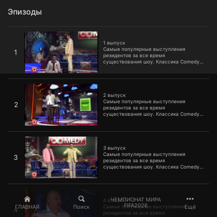
Эпизоды
1 выпуск
1 выпуск
Самые популярные выступления
1
резидентов за все время
существования шоу. Классика Comedy
Club, которую уже пора включать в
школьную программу.
2 выпуск
2 выпуск
Самые популярные выступления
2
резидентов за все время
существования шоу. Классика Comedy
Club, которую уже пора включать в
школьную программу.
3 выпуск
3 выпуск
Самые популярные выступления
3
резидентов за все время
существования шоу. Классика Comedy
Club, которую уже пора включать в
школьную программу.
4 выпуск
ЧЕМПИОНАТ МИРА
4 выпуск
FIFA2026
ГЛАВНАЯ
Поиск
Ещё
Самые популярные выступления
4
резидентов за все время