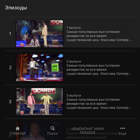
Эпизоды
1 выпуск
1 выпуск
Самые популярные выступления
1
резидентов за все время
существования шоу. Классика Comedy
Club, которую уже пора включать в
школьную программу.
2 выпуск
2 выпуск
Самые популярные выступления
2
резидентов за все время
существования шоу. Классика Comedy
Club, которую уже пора включать в
школьную программу.
3 выпуск
3 выпуск
Самые популярные выступления
3
резидентов за все время
существования шоу. Классика Comedy
Club, которую уже пора включать в
школьную программу.
4 выпуск
ЧЕМПИОНАТ МИРА
4 выпуск
FIFA2026
ГЛАВНАЯ
Поиск
Ещё
Самые популярные выступления
4
резидентов за все время