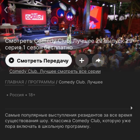
Телефон поддержки:
+7 (727) 323 10 92
Пользовательское соглашение
Политика конфиденциальности
Открыть приложение
Ввести промокод
Смотреть Comedy Club. Лучшее 29 выпуск 29
серия 1 сезон бесплатно
Смотреть Передачу
Comedy Club. Лучшее смотреть все серии
ГЛАВНАЯ
/
ПРОГРАММЫ
/
Comedy Club. Лучшее
Россия
18+
Самые популярные выступления резидентов за все время
существования шоу. Классика Comedy Club, которую уже
пора включать в школьную программу.