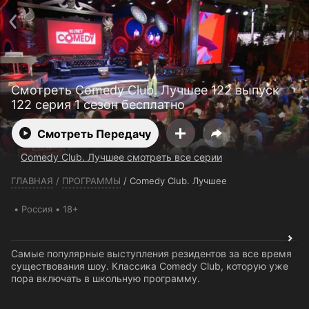
Телефон поддержки:
+7 (727) 323 10 92
Пользовательское соглашение
Политика конфиденциальности
Открыть приложение
Ввести промокод
Смотреть Comedy Club. Лучшее 122 выпуск
122 серия 1 сезон бесплатно
Смотреть Передачу
Comedy Club. Лучшее смотреть все серии
ГЛАВНАЯ
/
ПРОГРАММЫ
/
Comedy Club. Лучшее
Россия
18+
Самые популярные выступления резидентов за все время
существования шоу. Классика Comedy Club, которую уже
пора включать в школьную программу.