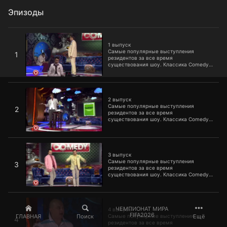
Эпизоды
1 выпуск
1 выпуск
Самые популярные выступления
1
резидентов за все время
существования шоу. Классика Comedy
Club, которую уже пора включать в
школьную программу.
2 выпуск
2 выпуск
Самые популярные выступления
2
резидентов за все время
существования шоу. Классика Comedy
Club, которую уже пора включать в
школьную программу.
3 выпуск
3 выпуск
Самые популярные выступления
3
резидентов за все время
существования шоу. Классика Comedy
Club, которую уже пора включать в
школьную программу.
4 выпуск
ЧЕМПИОНАТ МИРА
4 выпуск
FIFA2026
ГЛАВНАЯ
Поиск
Ещё
Самые популярные выступления
4
резидентов за все время