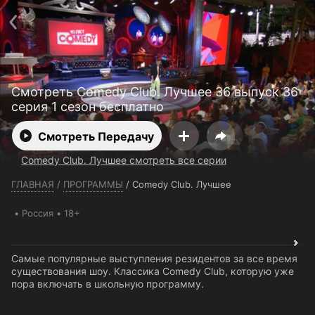
Телефон поддержки:
+7 (727) 323 10 92
Пользовательское соглашение
Политика конфиденциальности
Открыть приложение
Ввести промокод
Смотреть Comedy Club. Лучшее 36 выпуск 36
серия 1 сезон бесплатно
Смотреть Передачу
Comedy Club. Лучшее смотреть все серии
ГЛАВНАЯ
/
ПРОГРАММЫ
/
Comedy Club. Лучшее
Россия
18+
Самые популярные выступления резидентов за все время
существования шоу. Классика Comedy Club, которую уже
пора включать в школьную программу.