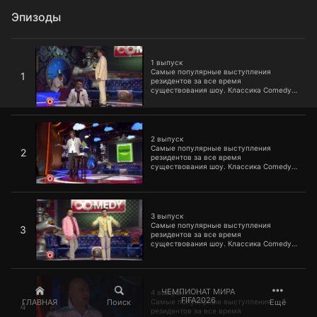
Эпизоды
1 выпуск
1 выпуск
Самые популярные выступления
1
резидентов за все время
существования шоу. Классика Comedy
Club, которую уже пора включать в
школьную программу.
2 выпуск
2 выпуск
Самые популярные выступления
2
резидентов за все время
существования шоу. Классика Comedy
Club, которую уже пора включать в
школьную программу.
3 выпуск
3 выпуск
Самые популярные выступления
3
резидентов за все время
существования шоу. Классика Comedy
Club, которую уже пора включать в
школьную программу.
4 выпуск
ЧЕМПИОНАТ МИРА
4 выпуск
FIFA2026
ГЛАВНАЯ
Поиск
Ещё
Самые популярные выступления
4
резидентов за все время