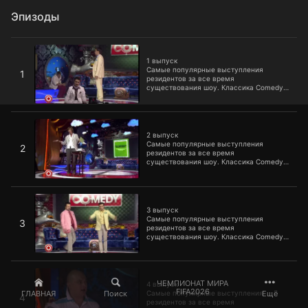
Эпизоды
1 выпуск
1 выпуск
Самые популярные выступления
1
резидентов за все время
существования шоу. Классика Comedy
Club, которую уже пора включать в
школьную программу.
2 выпуск
2 выпуск
Самые популярные выступления
2
резидентов за все время
существования шоу. Классика Comedy
Club, которую уже пора включать в
школьную программу.
3 выпуск
3 выпуск
Самые популярные выступления
3
резидентов за все время
существования шоу. Классика Comedy
Club, которую уже пора включать в
школьную программу.
4 выпуск
ЧЕМПИОНАТ МИРА
4 выпуск
FIFA2026
ГЛАВНАЯ
Поиск
Ещё
Самые популярные выступления
4
резидентов за все время