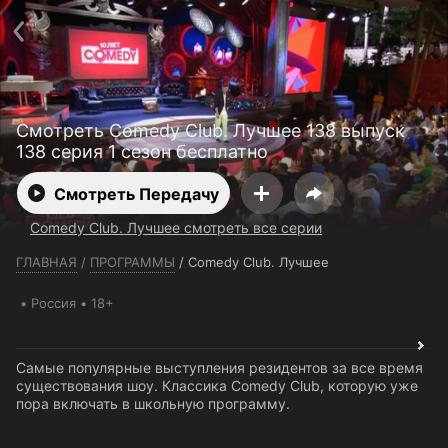
Телефон поддержки:
+7 (727) 323 10 92
Пользовательское соглашение
Политика конфиденциальности
Открыть приложение
Ввести промокод
Смотреть Comedy Club. Лучшее 138 выпуск
138 серия 1 сезон бесплатно
Смотреть Передачу
Comedy Club. Лучшее смотреть все серии
ГЛАВНАЯ
/
ПРОГРАММЫ
/
Comedy Club. Лучшее
Россия
18+
Самые популярные выступления резидентов за все время
существования шоу. Классика Comedy Club, которую уже
пора включать в школьную программу.